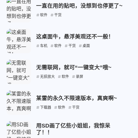
微信
支付宝
一直在用的贴吧，没想到也停更了~
软件
干货
这桌面牛，悬浮美观还不一般！
车机
软件
干货
桌面
无需联网，就可“一键变大”哦~
无损放大
软件
录屏
某雷的永久不限速版本，真爽啊~
下载器
软件
干货
用SD画了亿些小姐姐，我惊呆
了！！