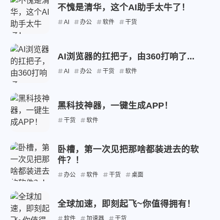
不愧是清华，这个AI助手太牛了！
AI
办公
软件
干货
AI浏览器的扛把子，由360打响了...
AI
办公
干货
软件
黑科技神器，一键生成APP！
干货
软件
卧槽，第一次见把那啥都装进去的软
件？！
办公
软件
干货
桌面
全球加速，即刻起飞~你值得拥有！
软件
加速器
干货