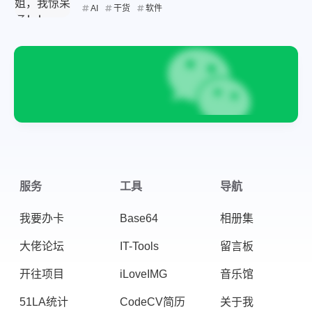
AI
干货
软件
服务
工具
导航
我要办卡
Base64
相册集
大佬论坛
IT-Tools
留言板
开往项目
iLoveIMG
音乐馆
51LA统计
CodeCV简历
关于我