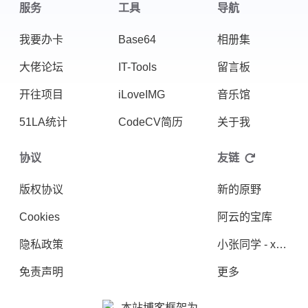
服务
工具
导航
我要办卡
Base64
相册集
大佬论坛
IT-Tools
留言板
微信
支付宝
开往项目
iLoveIMG
音乐馆
51LA统计
CodeCV简历
关于我
协议
友链
版权协议
新的原野
Cookies
阿云的宝库
隐私政策
小张同学 - xiaozhangStu
免责声明
更多