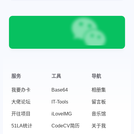
微信
支付宝
服务
工具
导航
我要办卡
Base64
相册集
大佬论坛
IT-Tools
留言板
开往项目
iLoveIMG
音乐馆
51LA统计
CodeCV简历
关于我