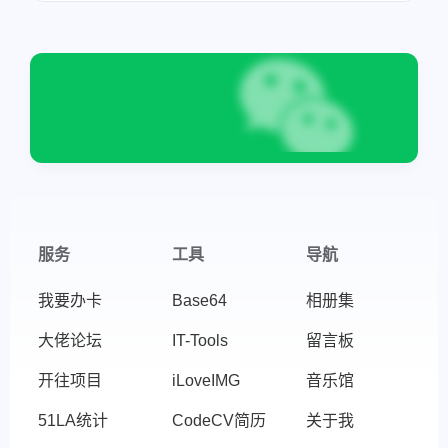
微信
支付宝
服务
工具
导航
我要办卡
Base64
相册集
大佬论坛
IT-Tools
留言板
开往项目
iLoveIMG
音乐馆
51LA统计
CodeCV简历
关于我