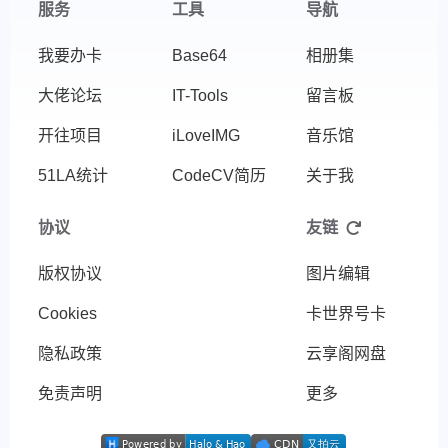
服务
工具
导航
我要办卡
Base64
相册集
大佬论坛
IT-Tools
留言板
开往项目
iLoveIMG
音乐馆
51LA统计
CodeCV简历
关于我
协议
友链
版权协议
图片编辑
Cookies
卡世界号卡
隐私政策
云享阁网盘
免责声明
更多