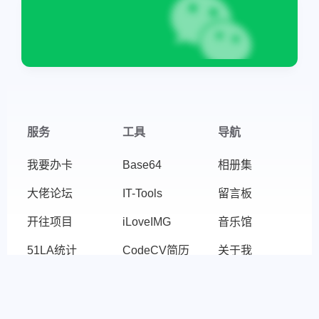
服务
工具
导航
我要办卡
Base64
相册集
大佬论坛
IT-Tools
留言板
开往项目
iLoveIMG
音乐馆
51LA统计
CodeCV简历
关于我
协议
友链