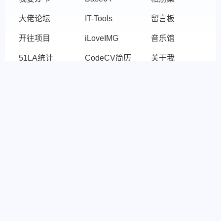
大佬论坛
IT-Tools
留言板
开往项目
iLoveIMG
音乐馆
51LA统计
CodeCV简历
关于我
协议
友链
版权协议
茗辰原 の 异世界
Cookies
Shorter URL
隐私政策
新的原野
免责声明
更多