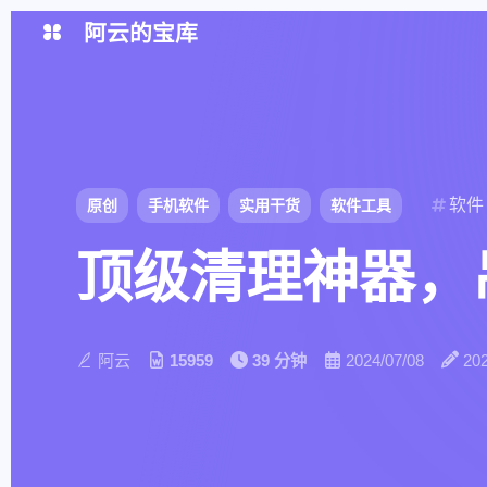
阿云的宝库
我要办卡
大佬论坛
开往项目
51LA统计
Base64
IT-Tools
软件
原创
手机软件
实用干货
软件工具
iLoveIMG
CodeCV简历
顶级清理神器，
相册集
留言板
音乐馆
关于我
阿云
15959
39 分钟
2024/07/08
202
版权协议
Cookies
隐私政策
免责声明