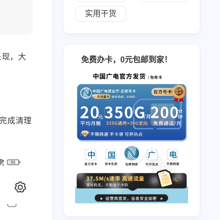
实用干货
2
8
2
4
入门
HTML5标签和属性
TTS
HTML5入门
呈现，大
免费办卡，0元包邮到家！
1
3
5
2
1
浏览器
扫描
赚米
输入法
8
5
6
5
1
脚本
音乐
数据库原理及应用
驱动
3
46
1
1
1
证件照
作业
朋友圈
财务管理
加速器
4
8
7
翻译
网页
面向对象程序设计
完成清理
17
1
4
6
3
期末
还原
车机
桌面
录屏
十月 2025
六月 2025
1
4
篇
篇