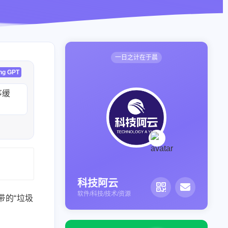
一日之计在于晨
ng GPT
序缓
科技阿云
软件/科技/技术/资源
带的“垃圾