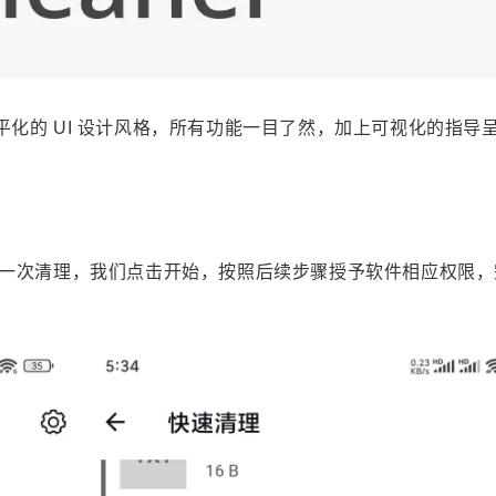
寻找感兴趣的领域
1
4
抢票
Web高级程序设计B
Java开发
平化的 UI 设计风格，所有功能一目了然，加上可视化的指导
10
1
1
2
AI
阅读
字体
远程
云服务器
1
33
9
1
计算机网络
办公
影视
高等数学
10
86
3
79
下载器
软件
CSS入门
干货
8
17
计算机组成原理
Web前端开发技术B
一次清理，我们点击开始，按照后续步骤授予软件相应权限，
4
1
1
马克思主义基本原理
教材
跨境汇款
3
3
操作系统
无损放大
三月 2026
十一月 2025
1
2
篇
篇