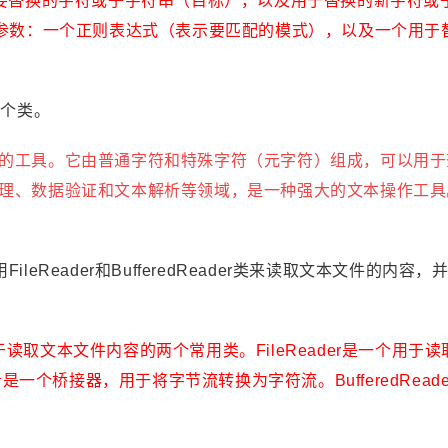
 类型的参数：要替换的字符或子字符串（目标），以及用于替换的新字符
ing 类型的参数：一个正则表达式（表示要匹配的模式），以及一个用
两个类。
的工具。它由普通字符和特殊字符（元字符）组成，可以用于
理、数据验证和文本解析等领域，是一种强大的文本操作工具
ileReader和BufferedReader类来读取文本文件的内容
Java 中用于读取文本文件内容的两个常用类。FileReader是一个用于
，后者是一个桥接器，用于将字节流转换为字符流。BufferedRead