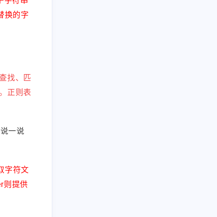
或子字符串
于替换的字
查找、匹
。正则表
，并说一说
读取字符文
er则提供