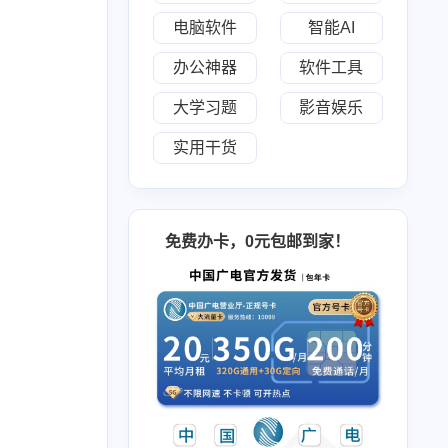
电脑软件
智能AI
办公神器
软件工具
大学习题
影音娱乐
实用干货
2
8
2
4
入门
HTML5标签和属性
TTS
HTML5入门
1
3
5
2
1
浏览器
扫描
赚米
输入法
免费办卡，0元包邮到家！
8
5
6
5
1
脚本
音乐
数据库原理及应用
驱动
3
46
1
1
1
证件照
作业
朋友圈
财务管理
加速器
4
8
7
翻译
网页
面向对象程序设计
17
1
4
6
3
期末
还原
车机
桌面
录屏