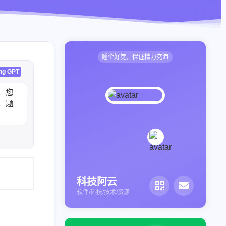
睡个好觉，保证精力充沛
ng GPT
，您
，题
科技阿云
软件/科技/技术/资源