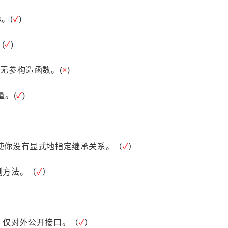
he
ts
承。(
✓
)
(
✓
)
三月 2026
十一月 2025
1
2
篇
篇
无参构造函数。(
×
)
五月 2025
四月 2025
4
10
量。(
✓
)
篇
篇
十二月 2024
十一月 2024
6
18
篇
篇
类，即使你没有显式地指定继承关系。（
✓
）
微信
支付宝
八月 2024
七月 2024
2
6
篇
篇
例方法。（
✓
）
四月 2024
三月 2024
）
11
17
篇
篇
，仅对外公开接口。（
✓
）
十二月 2023