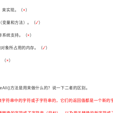
2
篇
e）来实现。（
×
）
员（变量和方法）。（
✓
）
操作系统支持。（
×
）
用的对象所占用的内存。（
✓
）
。（
×
）
replaceAll()方法是用来做什么的？说一下二者的区别。
方法都是用来替换字符串中的字符或子字符串的，它们的返回值都是一个新