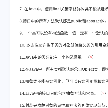
under HEAVY load. T
application deploymen
7. 在Java中，使用final关键字修饰的类不能被继
may take about 3 to 5
Teacher Du
1840484372
minutes. Our IT d...
8.接口中的所有方法默认都是public和abstract的。
可惜终端打不开啊，有些站
谢谢ヾ(≧∇≦*)ゝ
点无法配置。
9. 一个类可以没有构造函数，但一定有一个默认的
5/7/2025
5/5/2025
10. 多态性允许将子类的对象赋值给父类的引用变
11.Java中的类只能有一个构造函数。（
×
）
12.在Java中，所有类都默认继承自Object
13.抽象类不能被实例化，但可以有实例变量和实
14.Java中的接口只能包含抽象方法和常量。（
×
15.封装是隐藏对象的属性和方法的具体实现细节