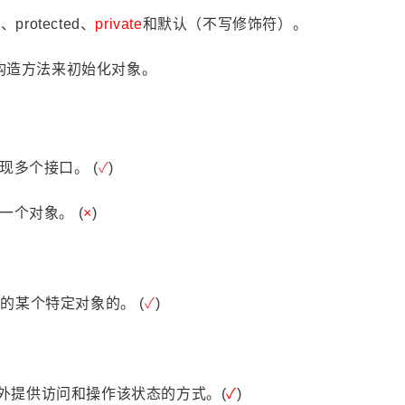
rotected、
private
和默认（不写修饰符）。
标签
构造方法来初始化对象。
寻找感兴趣的领域
1
4
抢票
Web高级程序设计B
Java开发
现多个接口。 (
✓
)
10
1
1
2
AI
阅读
字体
远程
云服务器
一个对象。 (
×
)
1
33
9
1
计算机网络
办公
影视
高等数学
10
86
3
79
下载器
软件
CSS入门
干货
8
17
计算机组成原理
Web前端开发技术B
的某个特定对象的。 (
✓
)
4
1
1
马克思主义基本原理
教材
跨境汇款
3
3
操作系统
无损放大
 is
外提供访问和操作该状态的方式。(
✓
)