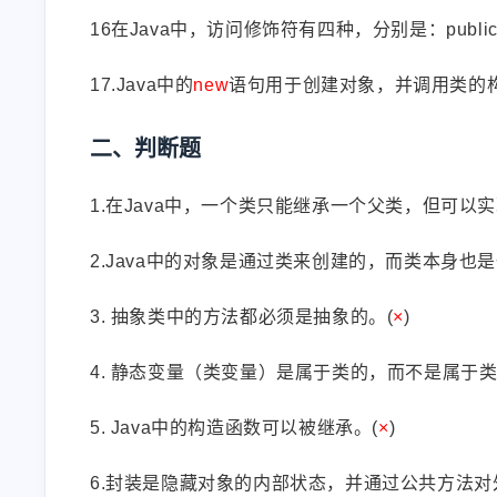
16在Java中，访问修饰符有四种，分别是：public、p
互动
17.Java中的
new
语句用于创建对象，并调用类的
最近评论
二、判断题
TRX能量
2196446175
1.在Java中，一个类只能继承一个父类，但可以实
MARK!!!!
删了，爱思就是屎中屎
2.Java中的对象是通过类来创建的，而类本身也是
3. 抽象类中的方法都必须是抽象的。(
×
)
2026
2025
4. 静态变量（类变量）是属于类的，而不是属于类
EdgeCat
阿云
平均每天0.16，也没有多大
Due to the massive
5. Java中的构造函数可以被继承。(
×
)
的配置惹
increase of users,
infrastructure in Japan
6.封装是隐藏对象的内部状态，并通过公共方法对
7/15/2025
5/7/2025