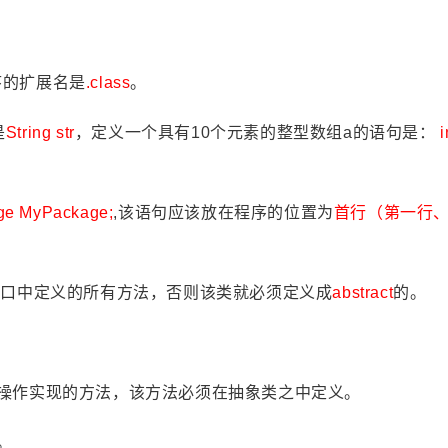
序的扩展名是
.class
。
是
String str
，定义一个具有10个元素的整型数组a的语句是：
i
ge MyPackage;
,该语句应该放在程序的位置为
首行（第一行
接口中定义的所有方法，否则该类就必须定义成
abstract
的。
操作实现的方法，该方法必须在抽象类之中定义。
。